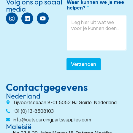
Volg ons op social
Waar kunnen we je mee
e
P
t
a
media
helpen?
*
*
h
n
e
o
i
d
n
z
S
e
a
t
B
t
a
u
i
t
s
o
e
i
n
s
n
*
e
+
Verzenden
s
1
s
W
a
Contactgegevens
a
r
Nederland
Tijvoortsebaan 8-01 5052 HJ Goirle, Nederland
+31 (0) 13-8508103
info@outsourcingpartssupplies.com
Maleisië