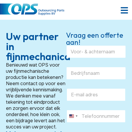
Uw partner
Vraag een offerte
aan!
in
N
fijnmechanica
a
m
e
Benieuwd wat OPS voor
B
*
uw fijnmechanische
u
productie kan betekenen?
s
Neem contact op voor een
i
vrijblijvende kennismaking.
E
n
We denken mee vanaf
m
e
tekening tot eindproduct
a
s
i
en zorgen ervoor dat elk
s
P
l
/
onderdeel, hoe klein ook,
U
h
*
O
een bijdrage levert aan het
o
n
r
succes van uw project.
n
*
i
g