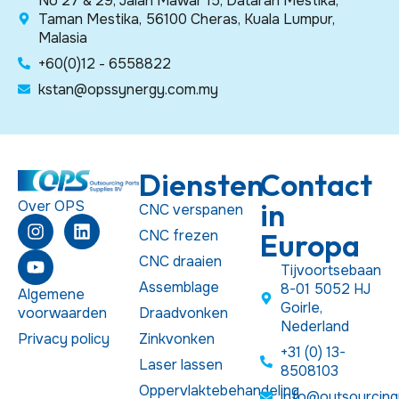
No 27 & 29, Jalan Mawar 15, Dataran Mestika,
Taman Mestika, 56100 Cheras, Kuala Lumpur,
Malasia
+60(0)12 - 6558822
kstan@opssynergy.com.my
Diensten
Contact
in
Over OPS
CNC verspanen
CNC frezen
Europa
CNC draaien
Tijvoortsebaan
Assemblage
8-01 5052 HJ
Algemene
Goirle,
voorwaarden
Draadvonken
Nederland
Privacy policy
Zinkvonken
+31 (0) 13-
Laser lassen
8508103
Oppervlaktebehandeling
info@outsourcing